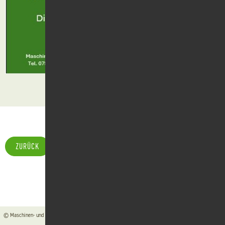
ZURÜCK
© Maschinen- und Betriebshilfsring Schwäbisch Hall e. V. ●
Kontakt
●
Impressum
●
Datenschutz