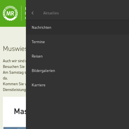
Menü
Aktuelles
Aktuelles
Nachrichten
Landwirtschaft
Termine
Muswiese 2025
Haushaltshilfe
Reisen
Auch wir sind mit unseren Nachbarringen wieder auf der Muswiese dabei.
Besuchen Sie uns im Freigelände, Stand-Nr. C99.
Grünanlagen
Bildergalerien
Am Samstag sind wir ab 12 Uhr und an den übrigen Tagen ab 10 Uhr für Sie
da.
Kommen Sie vorbei und informieren Sie sich über aktuelle Angebote und
Winterdienst
Karriere
Dienstleistungen.
Digitales
Wir
Karriere