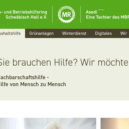
Menü
Aktuelles
shaltshilfe
Grünanlagen
Winterdienst
Digitales
Wir
Landwirtschaf
Haushaltshilfe
Sie brauchen Hilfe? Wir möchte
Grünanlagen
achbarschaftshilfe -
ilfe von Mensch zu Mensch
Winterdienst
Digitales
Wir
Karriere