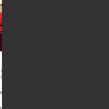
r selbst bewältigen können? Mit
r Unterstützung von Angehörigen
 oder kranken Menschen
finden bestimmt eine Lösung.