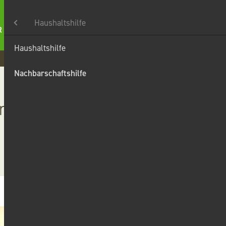
Haushaltshilfe
Haushaltshilfe
Karriere
Kontakt
Suche
t
Nachbarschaftshilfe
n Helfen!