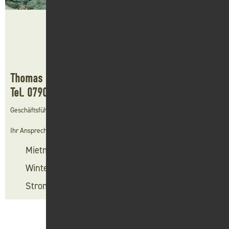
Thomas Braun
Tel.
07904 940024
oder
E-Mail
Geschäftsführung Asedi GmbH
Ihr Ansprechpartner für:
Mietmaschinen
Photovoltaik
Winterdienst
Maschinenvermittlung
Stromverkauf